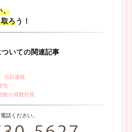
い、
ち取ろう！
についての関連記事
 当日速報
要性
受験の算数対策
お電話ください。