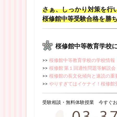
さぁ、しっかり対策を行
桜修館中等受験合格を勝
桜修館中等教育学校
>>
桜修館中等教育学校の学校情報
>>
桜修館 第１回適性問題等解説会
>>
桜修館の長文化傾向と速読の重
>>
やりすぎてはイケナイ！桜修館
受験相談・無料体験授業 今すぐ