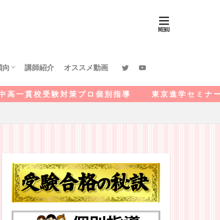
傾向
講師紹介
オススメ動画
館中等教育学校
段中等教育学校
川中等教育学校
高等学校 附属中学校
高等学校附属中学校
イエンスフロンティア高
等学校附属中学校
宮国際中等教育学校
受 験 対 策 プ ロ 個 別 指 導 東 京 進 学 セ ミ ナ ー
校