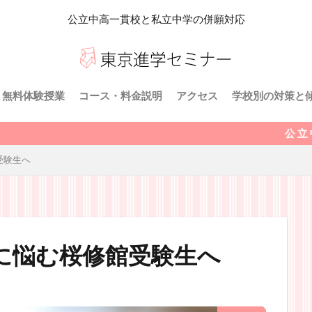
公立中高一貫校と私立中学の併願対応
無料体験授業
コース・料金説明
アクセス
学校別の対策と
東京都立 桜修
千代田区立 九
東京都立 小石
東京都立 両国
川崎市立 川崎
横浜市立横浜サ
横浜市立 南高
さいたま市立大
私立受験対策
公 立 中 高 一 貫 校 
受験生へ
等学校附属中学
に悩む桜修館受験生へ