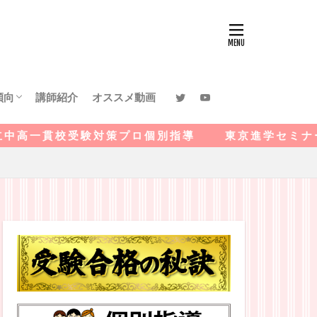
傾向
講師紹介
オススメ動画
館中等教育学校
段中等教育学校
川中等教育学校
高等学校 附属中学校
高等学校附属中学校
イエンスフロンティア高
等学校附属中学校
宮国際中等教育学校
受 験 対 策 プ ロ 個 別 指 導 東 京 進 学 セ ミ ナ ー
校