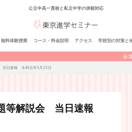
公立中高一貫校と私立中学の併願対応
無料体験授業
コース・料金説明
アクセス
学校別の対策と
東京都立 桜修
千代田区立 九
東京都立 小石
東京都立 両国
川崎市立 川崎
横浜市立横浜サ
横浜市立 南高
さいたま市立大
私立受験対策
公 立 中 高 一 貫 校 
 当日速報 令和元年5月25日
等学校附属中学
問題等解説会 当日速報